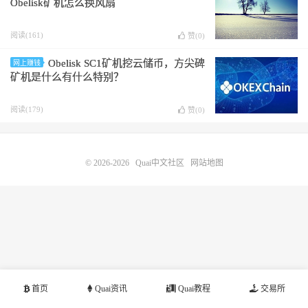
Obelisk矿机怎么换风扇
阅读(161)
赞(
0
)
Obelisk SC1矿机挖云储币，方尖碑
网上赚钱
矿机是什么有什么特别？
阅读(179)
赞(
0
)
© 2026-2026
Quai中文社区
网站地图
首页
Quai资讯
Quai教程
交易所