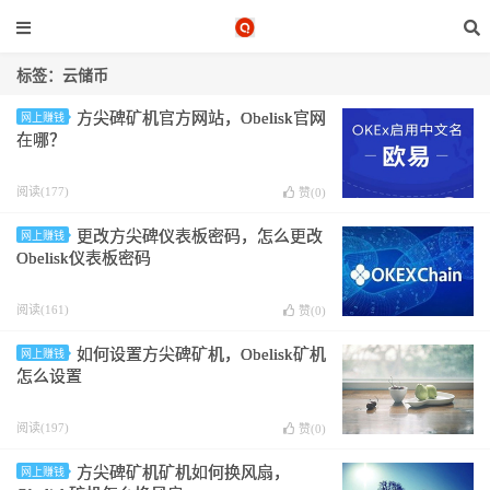
标签：云储币
方尖碑矿机官方网站，Obelisk官网
网上赚钱
在哪？
阅读(177)
赞(
0
)
更改方尖碑仪表板密码，怎么更改
网上赚钱
Obelisk仪表板密码
阅读(161)
赞(
0
)
如何设置方尖碑矿机，Obelisk矿机
网上赚钱
怎么设置
阅读(197)
赞(
0
)
方尖碑矿机矿机如何换风扇，
网上赚钱