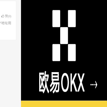
赞(
0
)
了IP地址用