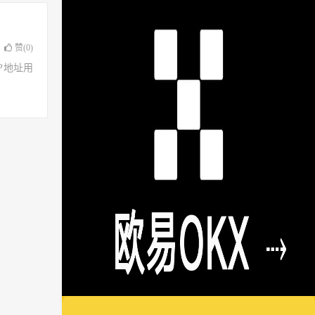
赞(
0
)
了IP地址用