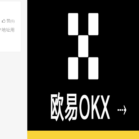
赞(
6
)
了IP地址用