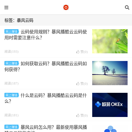
标签：暴风云码
云码使用规则？暴风播酷云云码使
网上赚钱
用时需要注意什么？
阅读(193)
赞(
0
)
如何获取云码？暴风播酷云云码如
网上赚钱
何获得？
阅读(187)
赞(
0
)
什么是云码？暴风播酷云云码是什
网上赚钱
么？
阅读(181)
赞(
0
)
暴风云码怎么用？最新使用暴风播
网上赚钱