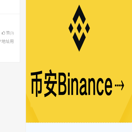
赞(
3
)
了IP地址用