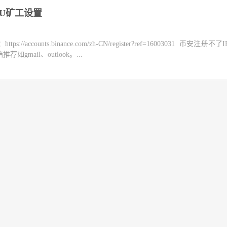
GPU矿工设置
counts.binance.com/zh-CN/register?ref=16003031 币安注册不
mail、outlook。...