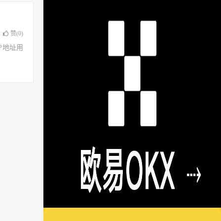
赞(
0
)
了IP地址用