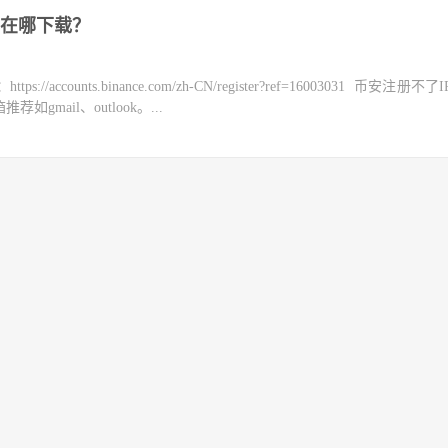
在哪下载？
counts.binance.com/zh-CN/register?ref=16003031 币安注册不
mail、outlook。...