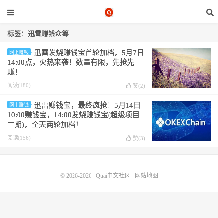
标签：迅雷赚钱众筹
迅雷发烧赚钱宝首轮加档，5月7日
网上赚钱
14:00点，火热来袭！数量有限，先抢先
赚！
阅读(180)
赞(
2
)
迅雷赚钱宝，最终疯抢！5月14日
网上赚钱
10:00赚钱宝，14:00发烧赚钱宝(超级项目
二期)，全天两轮加档！
阅读(156)
赞(
3
)
© 2026-2026
Quai中文社区
网站地图