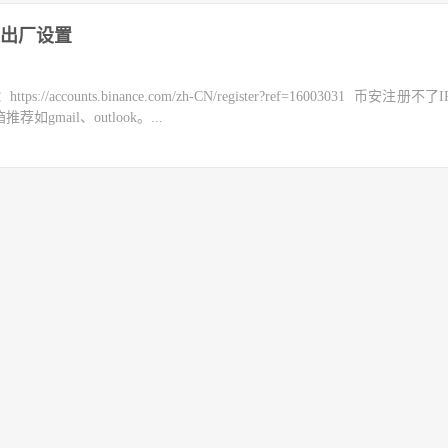
出厂设置
counts.binance.com/zh-CN/register?ref=16003031 币安注册不
mail、outlook。...