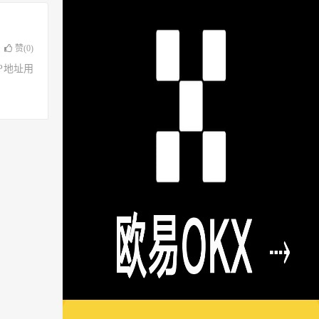
赞(
0
)
了IP地址用