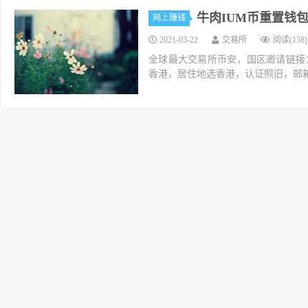
牛肉IUM币重置钱包
网上赚钱
2021-03-22
交易所
阅读(158)
全球最大交易所币安，国区邀请链接：https://ac
香港，居住地选香港，认证照旧，邮箱推荐如g