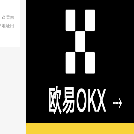
赞(
0
)
了IP地址用