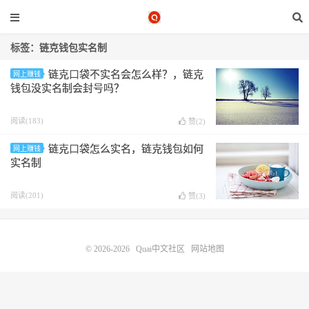
标签：链克钱包实名制
链克口袋不实名会怎么样？，链克
网上赚钱
钱包没实名制会封号吗？
阅读(183)
赞(
2
)
链克口袋怎么实名，链克钱包如何
网上赚钱
实名制
阅读(201)
赞(
3
)
© 2026-2026
Quai中文社区
网站地图