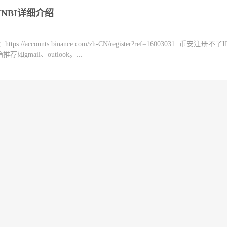
NBI详细介绍
counts.binance.com/zh-CN/register?ref=16003031 币安注册不
mail、outlook。...