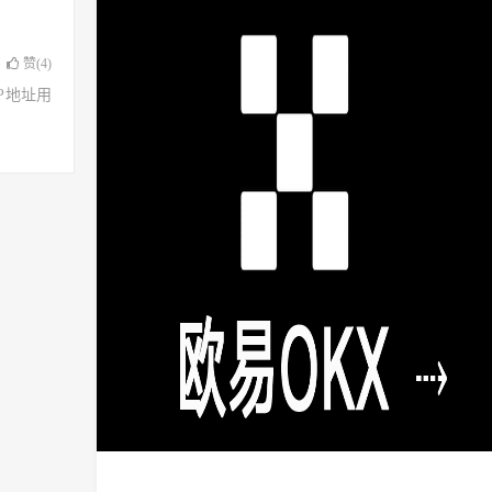
赞(
4
)
了IP地址用