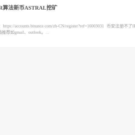
0R算法新币ASTRAL挖矿
counts.binance.com/zh-CN/register?ref=16003031 币安注册不
mail、outlook。...