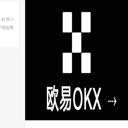
赞(
1
)
了IP地址用