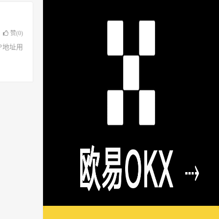
赞(
0
)
了IP地址用