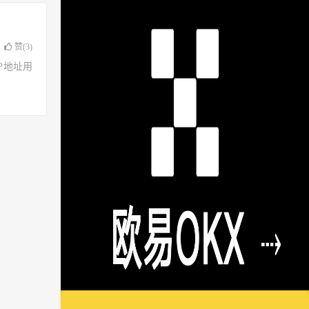
赞(
3
)
了IP地址用