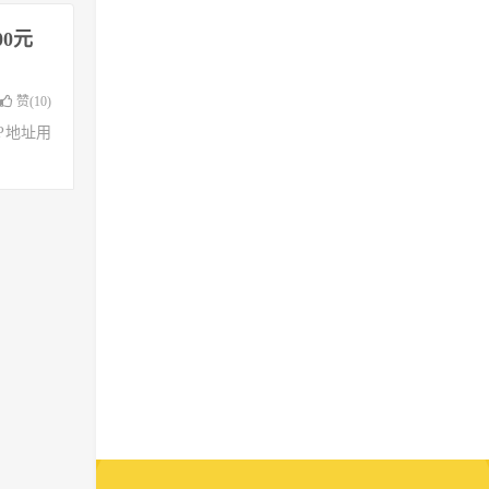
00元
赞(
10
)
了IP地址用