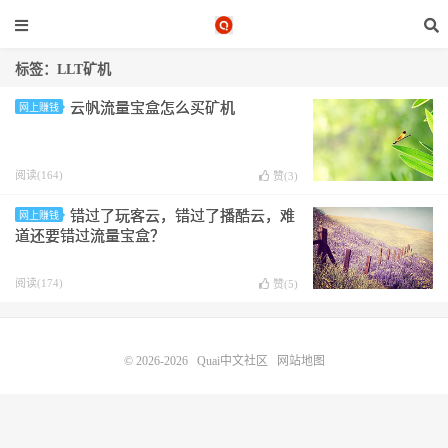
标签：LLT矿机
云帆流量宝盒怎么买矿机
网上赚钱
阅读(164)
赞(
3
)
错过了玩客云，错过了播酷云，难
网上赚钱
道还要错过流量宝盒？
阅读(174)
赞(
5
)
© 2026-2026
Quai中文社区
网站地图