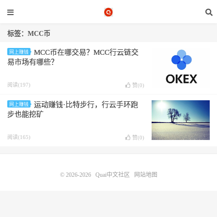
标签：MCC币
MCC币在哪交易？MCC行云链交
网上赚钱
易市场有哪些？
阅读(197)
赞(
0
)
运动赚钱·比特步行，行云手环跑
网上赚钱
步也能挖矿
阅读(165)
赞(
0
)
© 2026-2026
Quai中文社区
网站地图