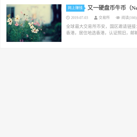
又一硬盘币牛币（Ne
网上赚钱
2019-07-03
交易所
阅读(166)
全球最大交易所币安，国区邀请链接：https://ac
香港，居住地选香港，认证照旧，邮箱推荐如g