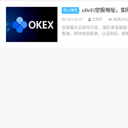
xDeFi空投地址，
网上赚钱
2021-02-10
交易所
阅读(180)
全球最大交易所币安，国区邀请链接：https://ac
香港，居住地选香港，认证照旧，邮箱推荐如g