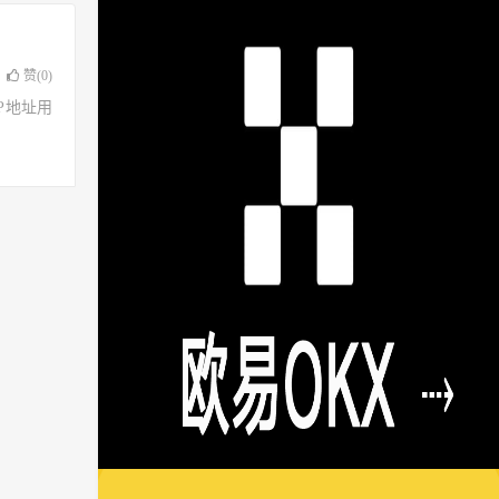
赞(
0
)
了IP地址用