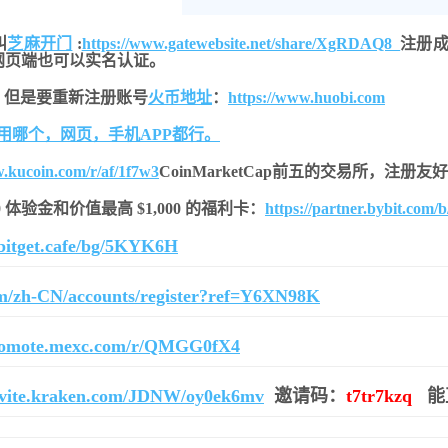
叫
芝麻开门
:
https://www.gatewebsite.net/share/XgRDAQ8
注册成
网页端也可以实名认证。
，但是要重新注册账号
火币地址
：
https://www.huobi.com
用哪个，网页，手机APP都行。
w.kucoin.com/r/af/1f7w3
CoinMarketCap前五的交易所，注册
$20 体验金和价值最高 $1,000 的福利卡：
https://partner.bybit.com/
r.bitget.cafe/bg/5KYK6H
om/zh-CN/accounts/register?ref=Y6XN98K
promote.mexc.com/r/QMGG0fX4
invite.kraken.com/JDNW/oy0ek6mv
邀请码：
t7tr7kzq
能