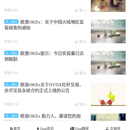
阅读(180)
赞(
1
)
欧意OKEx：关于中国大陆地区监
网上赚钱
管政策的通知
阅读(175)
赞(
6
)
欧意OKEx提示：今日安装量已达
网上赚钱
到限制
阅读(148)
赞(
4
)
欧易OKEx关于DYDX杠杆交易、
网上赚钱
余币宝及永续合约正式上线的公告
阅读(223)
赞(
0
)
欧易OKEx 助力人，邀请您的加
网上赚钱
入！
首页
Quai资讯
Quai教程
交易所