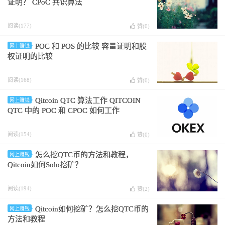
证明？ CPoC 共识算法
阅读(177)
赞(
0
)
POC 和 POS 的比较 容量证明和股
网上赚钱
权证明的比较
阅读(168)
赞(
0
)
Qitcoin QTC 算法工作 QITCOIN
网上赚钱
QTC 中的 POC 和 CPOC 如何工作
阅读(154)
赞(
0
)
怎么挖QTC币的方法和教程，
网上赚钱
Qitcoin如何Solo挖矿？
阅读(194)
赞(
2
)
Qitcoin如何挖矿？怎么挖QTC币的
网上赚钱
方法和教程