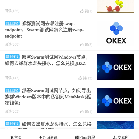
阅读(156)
赞(
1
)
蜂群测试网去哪注册swap-
网上赚钱
endpoint，Swarm测试网怎么注册swap-
endpoint
阅读(208)
赞(
2
)
部署Swarm测试网Windows节点，
网上赚钱
如何去蜂群水龙头接水，怎么兑换gBZZ
阅读(147)
赞(
13
)
部署Swarm测试网节点，如何导出
网上赚钱
蜂群Windows版本中的私钥到MetaMask(狐
狸钱包)
阅读(203)
赞(
1
)
如何去蜂群水龙头接水，怎么兑换
网上赚钱
BZZ，部署Swarm测试网
首页
Quai资讯
Quai教程
交易所