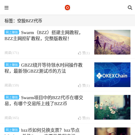
标签：空投BZZ代币
Swarm（BZZ）搭建主网教程，
网上赚钱
BZZ主网挖矿教程，完整版教程！
阅读(171)
赞(
1
)
GBZZ绕开等待领水时间操作教
网上赚钱
程，最新领GBZZ测试币的方法
阅读(159)
赞(
1
)
Swarm项目中的BZZ代币在哪交
网上赚钱
易，有哪个交易所上线了BZZ币
阅读(165)
赞(
0
)
bzz币如何兑换支票？bzz节点
网上赚钱