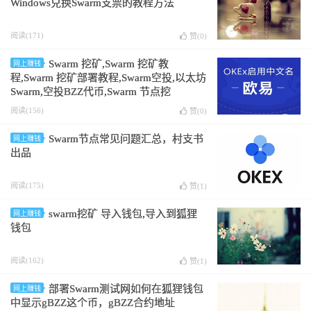
Windows兑换Swarm支票的教程方法
阅读(171)
赞(
0
)
Swarm 挖矿,Swarm 挖矿教
网上赚钱
程,Swarm 挖矿部署教程,Swarm空投,以太坊
Swarm,空投BZZ代币,Swarm 节点挖
矿,Swarm 节点挖矿教程,Swarm 节点挖矿部
阅读(156)
赞(
0
)
署教程,Swarm节点空投,以太坊Swarm节点,
空投BZZ节点代币,bzz币挖矿教程 ，
Swarm节点常见问题汇总，村支书
网上赚钱
Windows 10操作教程
出品
阅读(175)
赞(
1
)
swarm挖矿 导入钱包,导入到狐狸
网上赚钱
钱包
阅读(162)
赞(
1
)
部署Swarm测试网如何在狐狸钱包
网上赚钱
中显示gBZZ这个币，gBZZ合约地址