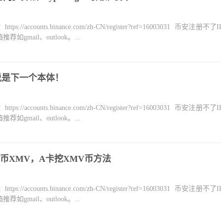
counts.binance.com/zh-CN/register?ref=16003031 币安注册不
mail、outlook。...
说是下一个本体！
counts.binance.com/zh-CN/register?ref=16003031 币安注册不
mail、outlook。...
币XMV，A卡挖XMV币方法
counts.binance.com/zh-CN/register?ref=16003031 币安注册不
mail、outlook。...