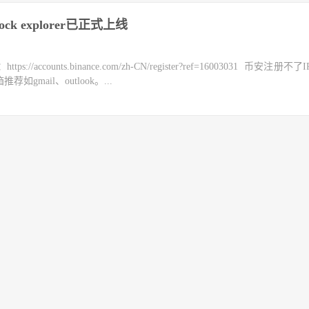
和block explorer已正式上线
counts.binance.com/zh-CN/register?ref=16003031 币安注册不
mail、outlook。...