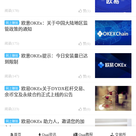
阅读(178)
赞(
1
)
欧意OKEx：关于中国大陆地区监
网上赚钱
管政策的通知
阅读(175)
赞(
6
)
欧意OKEx提示：今日安装量已达
网上赚钱
到限制
阅读(147)
赞(
4
)
欧易OKEx关于DYDX杠杆交易、
网上赚钱
余币宝及永续合约正式上线的公告
阅读(223)
赞(
0
)
欧易OKEx 助力人，邀请您的加
网上赚钱
入！
首页
Quai资讯
Quai教程
交易所