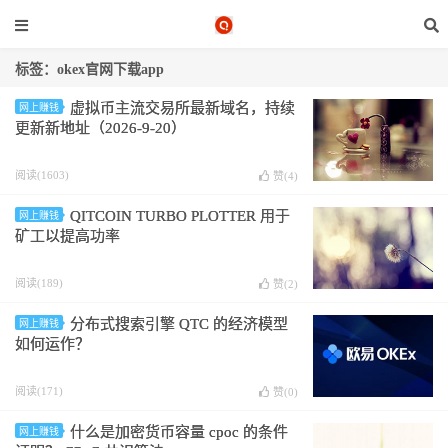
标签：okex官网下载app
虚拟币主流交易所最新域名，持续
网上赚钱
更新新地址（2026-9-20）
阅读(1603)
赞(
4
)
QITCOIN TURBO PLOTTER 用于
网上赚钱
矿工以提高功率
阅读(189)
赞(
2
)
分布式搜索引擎 QTC 的经济模型
网上赚钱
如何运作？
阅读(171)
赞(
0
)
什么是加密货币容量 cpoc 的条件
网上赚钱