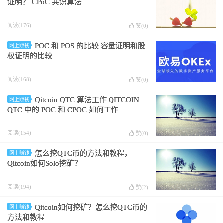
证明？ CPoC 共识算法
阅读(176)
赞(
0
)
POC 和 POS 的比较 容量证明和股
网上赚钱
权证明的比较
阅读(168)
赞(
0
)
Qitcoin QTC 算法工作 QITCOIN
网上赚钱
QTC 中的 POC 和 CPOC 如何工作
阅读(154)
赞(
0
)
怎么挖QTC币的方法和教程，
网上赚钱
Qitcoin如何Solo挖矿？
阅读(194)
赞(
2
)
Qitcoin如何挖矿？怎么挖QTC币的
网上赚钱
方法和教程