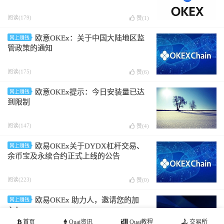
阅读(179)
赞(
1
)
欧意OKEx：关于中国大陆地区监
网上赚钱
管政策的通知
阅读(175)
赞(
6
)
欧意OKEx提示：今日安装量已达
网上赚钱
到限制
阅读(147)
赞(
4
)
欧易OKEx关于DYDX杠杆交易、
网上赚钱
余币宝及永续合约正式上线的公告
阅读(223)
赞(
0
)
欧易OKEx 助力人，邀请您的加
网上赚钱
入！
首页
Quai资讯
Quai教程
交易所