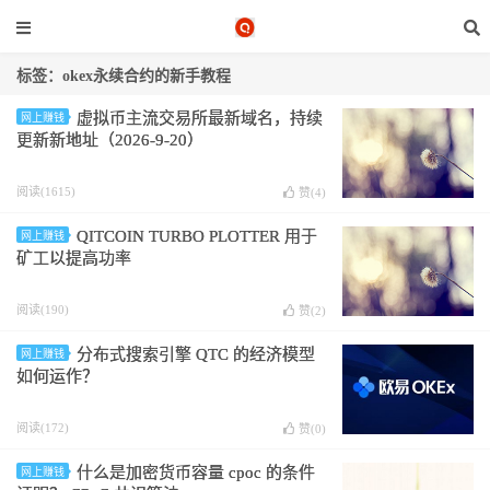
标签：okex永续合约的新手教程
虚拟币主流交易所最新域名，持续
网上赚钱
更新新地址（2026-9-20）
阅读(1615)
赞(
4
)
QITCOIN TURBO PLOTTER 用于
网上赚钱
矿工以提高功率
阅读(190)
赞(
2
)
分布式搜索引擎 QTC 的经济模型
网上赚钱
如何运作？
阅读(172)
赞(
0
)
什么是加密货币容量 cpoc 的条件
网上赚钱