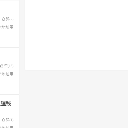
赞(
2
)
了IP地址用
赞(
13
)
了IP地址用
狐狸钱
赞(
1
)