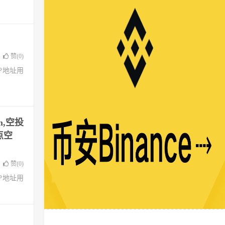
赞(
0
)
了IP地址用
m,空投
点空
赞(
0
)
了IP地址用