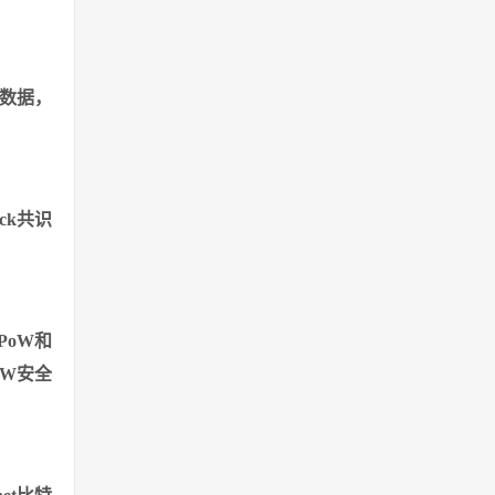
的数据，
ck共识
PoW和
oW安全