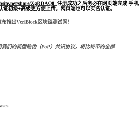
ebsite.net/share/XgRDAQ8
注册成功之后务必在网页端完成 手
实名认证初级+高级更方便上传。网页端也可以实名认证。
推出VeriBlock区块链测试网！
使用我们的新型防伪（PoP）共识协议，将比特币的全部
ases