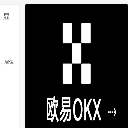
 显
港，居住