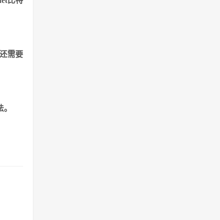
et比特
您还需要
法。