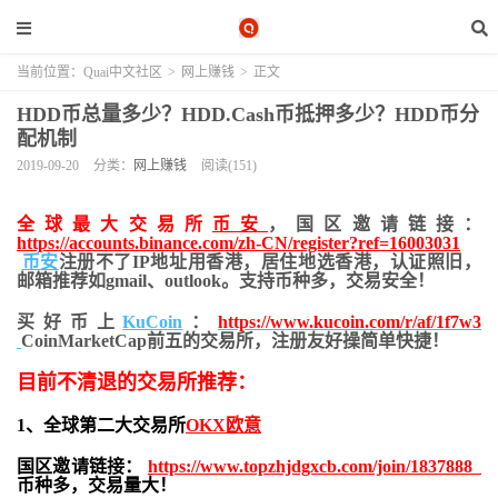
当前位置：
Quai中文社区
>
网上赚钱
>
正文
HDD币总量多少？HDD.Cash币抵押多少？HDD币分
配机制
2019-09-20
分类：
网上赚钱
阅读(151)
全球最大交易所
币安
，国区邀请链接：
https://accounts.binance.com/zh-CN/register?ref=16003031
币安
注册不了IP地址用香港，居住地
选香港，认证照旧，
邮箱推荐如gmail、outlook。支持币种多，交易安全！
买好币上
KuCoin
：
https://www.kucoin.com/r/af/1f7w3
CoinMarketCap前五的交易所，注册友好操简单快捷！
目前不清退的交易所推荐：
1、全球第二大交易所
OKX欧意
国区邀请链接：
https://www.topzhjdgxcb.com/join/1837888
币种多，交易量大！