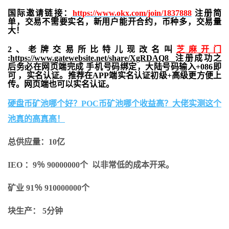
国际邀请链接：
https://www.okx.com/join/1837888
注册简
单，交易不需要实名，新用户能开合约，
币种多，交易量
大！
2、老牌交易所比特儿现改名叫
芝麻开门
:
https://www.gatewebsite.net/share/XgRDAQ8
注册成功之
后务必在网页端完成 手机号码绑定，大陆号码输入+086即
可 ，实名认证。推荐在APP端实名认证初级+高级更方便上
传。网页端也可以实名认证。
硬盘币矿池哪个好？POC币矿池哪个收益高？大佬实测这个
池真的高真高！
总供应量：10亿
IEO ：9％ 90000000个 以非常低的成本开采。
矿业 91％ 910000000个
块生产： 5分钟