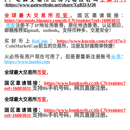
:
https://www.gatewebsite.net/share/XgRDAQ8
全球最大交易所
币安
，国区邀请链接：
https://accounts.binance.com/zh-CN/register?ref=16003031
币安
注册不了IP地址用香港，居住地
选香港，认证照旧，
邮箱推荐如gmail、outlook。支持币种多，交易安全！
买好币上
KuCoin
：
https://www.kucoin.com/r/af/1f7w3
CoinMarketCap前五的交易所，注册友好操简单快捷！
火必所有用户现在可用了，但是要重新注册账号
火币
：
https://www.huobi.com
全球最大交易所
币安
，
国区邀请链接：
https://www.bsmkweb.cc/zh-CN/register?
支持86手机号码，网页直接注册。
ref=16003031
全球最大交易所
币安
，
国区邀请链接：
https://www.bsmkweb.cc/zh-CN/register?
支持86手机号码，网页直接注册。
ref=16003031