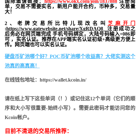
国际邀请链接：
https://www.okx.com/join/1837888
注册简
单，交易不需要实名，新用户能开合约，
币种多，交易量
大！
2、老牌交易所比特儿现改名叫
芝麻开门
:
https://www.gatewebsite.net/share/XgRDAQ8
注册成功之
后务必在网页端完成 手机号码绑定，大陆号码输入+086即
可 ，实名认证。推荐在APP端实名认证初级+高级更方便上
传。网页端也可以实名认证。
硬盘币矿池哪个好？POC币矿池哪个收益高？大佬实测这个
池真的高真高！
在线钱包地址：https://wallet.kcoin.in/
请在纸上写下这些单词（！）或记住这12个单词（它们的顺
序和大小写很重要-始终小写）。需要此密码才能访问您的
Kcoin帐户。
目前不清退的交易所推荐：