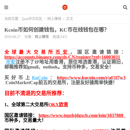
当前位置：
Quai中文社区
>
网上赚钱
>
正文
Kcoin币如何创建钱包，KC币在线钱包在哪？
2019-09-27
分类：
网上赚钱
阅读(147)
全球最大交易所
币安
，国区邀请链接：
https://accounts.binance.com/zh-CN/register?ref=16003031
币安
注册不了IP地址用香港，居住地
选香港，认证照旧，
邮箱推荐如gmail、outlook。支持币种多，交易安全！
买好币上
KuCoin
：
https://www.kucoin.com/r/af/1f7w3
CoinMarketCap前五的交易所，注册友好操简单快捷！
目前不清退的交易所推荐：
1、全球第二大交易所
OKX欧意
国区邀请链接：
https://www.topzhjdgxcb.com/join/1837888
币种多，交易量大！