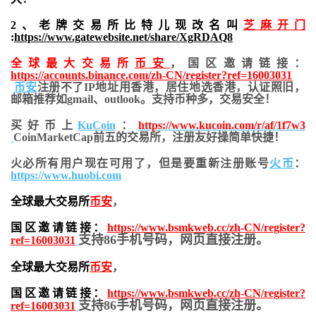
2、老牌交易所比特儿现改名叫
芝麻开门
:
https://www.gatewebsite.net/share/XgRDAQ8
全球最大交易所
币安
，国区邀请链接：
https://accounts.binance.com/zh-CN/register?ref=16003031
币安
注册不了IP地址用香港，居住地
选香港，认证照旧，
邮箱推荐如gmail、outlook。支持币种多，交易安全！
买好币上
KuCoin
：
https://www.kucoin.com/r/af/1f7w3
CoinMarketCap前五的交易所，注册友好操简单快捷！
火必所有用户现在可用了，但是要重新注册账号
火币
：
https://www.huobi.com
全球最大交易所
币安
，
国区邀请链接：
https://www.bsmkweb.cc/zh-CN/register?
支持86手机号码，网页直接注册。
ref=16003031
全球最大交易所
币安
，
国区邀请链接：
https://www.bsmkweb.cc/zh-CN/register?
支持86手机号码，网页直接注册。
ref=16003031