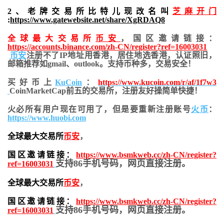
2、老牌交易所比特儿现改名叫
芝麻开门
:
https://www.gatewebsite.net/share/XgRDAQ8
全球最大交易所
币安
，国区邀请链接：
https://accounts.binance.com/zh-CN/register?ref=16003031
币安
注册不了IP地址用香港，居住地
选香港，认证照旧，
邮箱推荐如gmail、outlook。支持币种多，交易安全！
买好币上
KuCoin
：
https://www.kucoin.com/r/af/1f7w3
CoinMarketCap前五的交易所，注册友好操简单快捷！
火必所有用户现在可用了，但是要重新注册账号
火币
：
https://www.huobi.com
全球最大交易所
币安
，
国区邀请链接：
https://www.bsmkweb.cc/zh-CN/register?
支持86手机号码，网页直接注册。
ref=16003031
全球最大交易所
币安
，
国区邀请链接：
https://www.bsmkweb.cc/zh-CN/register?
支持86手机号码，网页直接注册。
ref=16003031