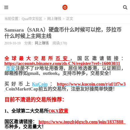
当前位置：
Quai中文社区
>
网上赚钱
>
正文
Samsara（SARA）硬盘币什么时候可以挖，莎拉币
什么时候上主网主线
2019-10-19
分类：
网上赚钱
阅读(178)
全球最大交易所
币安
，国区邀请链接：
https://accounts.binance.com/zh-CN/register?ref=16003031
币安
注册不了IP地址用香港，居住地
选香港，认证照旧，
邮箱推荐如gmail、outlook。支持币种多，交易安全！
买好币上
KuCoin
：
https://www.kucoin.com/r/af/1f7w3
CoinMarketCap前五的交易所，注册友好操简单快捷！
目前不清退的交易所推荐：
1、全球第二大交易所
OKX欧意
国区邀请链接：
https://www.topzhjdgxcb.com/join/1837888
币种多，交易量大！