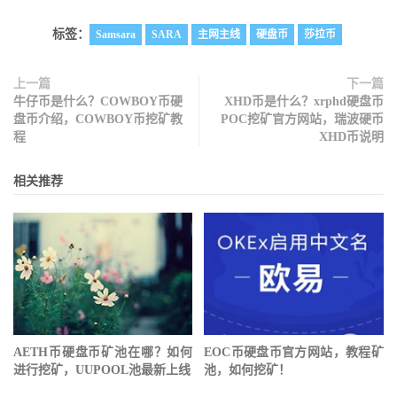
标签：
Samsara
SARA
主网主线
硬盘币
莎拉币
上一篇
下一篇
牛仔币是什么？COWBOY币硬
XHD币是什么？xrphd硬盘币
盘币介绍，COWBOY币挖矿教
POC挖矿官方网站，瑞波硬币
程
XHD币说明
相关推荐
AETH币硬盘币矿池在哪？如何
EOC币硬盘币官方网站，教程矿
进行挖矿，UUPOOL池最新上线
池，如何挖矿！