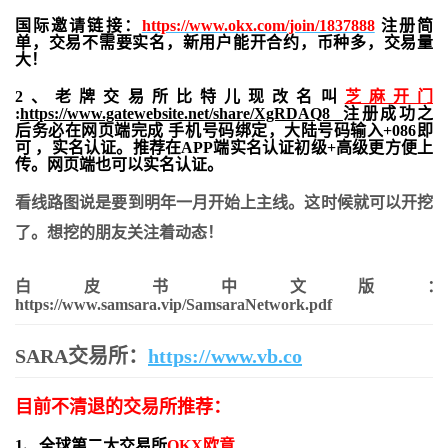
国际邀请链接：
https://www.okx.com/join/1837888
注册简
单，交易不需要实名，新用户能开合约，
币种多，交易量
大！
2、老牌交易所比特儿现改名叫
芝麻开门
:
https://www.gatewebsite.net/share/XgRDAQ8
注册成功之
后务必在网页端完成 手机号码绑定，大陆号码输入+086即
可 ，实名认证。推荐在APP端实名认证初级+高级更方便上
传。网页端也可以实名认证。
看线路图说是要到明年一月开始上主线。这时候就可以开挖
了。想挖的朋友关注着动态！
白皮书中文版：
https://www.samsara.vip/SamsaraNetwork.pdf
SARA交易所：
https://www.vb.co
目前不清退的交易所推荐：
1、全球第二大交易所
OKX欧意