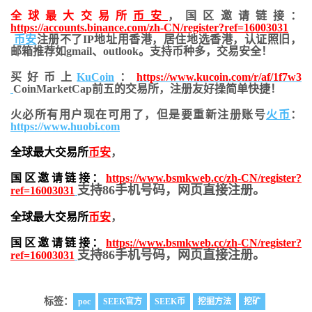
全球最大交易所
币安
，国区邀请链接：
https://accounts.binance.com/zh-CN/register?ref=16003031
币安
注册不了IP地址用香港，居住地
选香港，认证照旧，
邮箱推荐如gmail、outlook。支持币种多，交易安全！
买好币上
KuCoin
：
https://www.kucoin.com/r/af/1f7w3
CoinMarketCap前五的交易所，注册友好操简单快捷！
火必所有用户现在可用了，但是要重新注册账号
火币
：
https://www.huobi.com
全球最大交易所
币安
，
国区邀请链接：
https://www.bsmkweb.cc/zh-CN/register?
支持86手机号码，网页直接注册。
ref=16003031
全球最大交易所
币安
，
国区邀请链接：
https://www.bsmkweb.cc/zh-CN/register?
支持86手机号码，网页直接注册。
ref=16003031
标签：
poc
SEEK官方
SEEK币
挖掘方法
挖矿