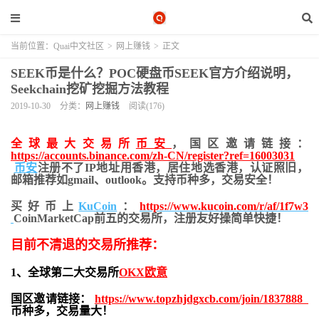
当前位置：
Quai中文社区
>
网上赚钱
>
正文
SEEK币是什么？POC硬盘币SEEK官方介绍说明，
Seekchain挖矿挖掘方法教程
2019-10-30
分类：
网上赚钱
阅读(176)
全球最大交易所
币安
，国区邀请链接：
https://accounts.binance.com/zh-CN/register?ref=16003031
币安
注册不了IP地址用香港，居住地
选香港，认证照旧，
邮箱推荐如gmail、outlook。支持币种多，交易安全！
买好币上
KuCoin
：
https://www.kucoin.com/r/af/1f7w3
CoinMarketCap前五的交易所，注册友好操简单快捷！
目前不清退的交易所推荐：
1、全球第二大交易所
OKX欧意
国区邀请链接：
https://www.topzhjdgxcb.com/join/1837888
币种多，交易量大！