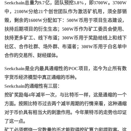
Seekchain总量为9.7亿，团队预挖3.8%，即3700W。3700W
中，2100W分给21个创世团队作为激活矿机用，须全部销
毁，剩余的1600W分配如下：500W币用于项目生态建设，
扶持后期项目的衍生生态；500W币作为矿工委员会使用、
扶持更多矿工、线下布道；300W币用于奖励给线上和线下
社区、合作社群、场外群、布道者；300W币用于白名单中
合作的交易所、财经媒体。
Seekchain是业内最具通缩性的POC项目，迄今为止所有数
字货币经济模型中真正通缩的币种。
Seekchain的通缩性有三层：
挖矿奖励每4年减半一次，与比特币一样，这是通缩的一个
方面。按照比特币过去两个减半周期的行情来看，这种通缩
对于币价具有相当大的刺激作用。今年莱特币的走势也印证
了这一点。
矿工必须燃烧一定数量的币才能取得挖矿算力和提取率。这