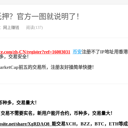
进行抵押？官方一图就说明了！
：
网上赚钱
阅读(137)
nce.com/zh-CN/register?ref=16003031
币安
注册不了IP地址用香
币种多，交易安全！
nMarketCap前五的交易所，注册友好操简单快捷！
币种多，交易量大！
交易不需要实名，新用户能开合约，
币种多，交易量大！
ebsite.net/share/XgRDAQ8
能交易XCH，BZZ，BTC，ETH等