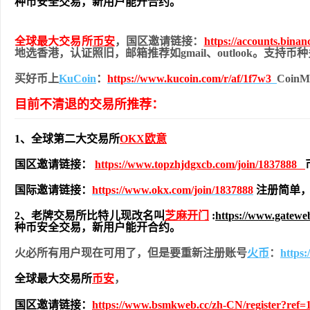
种币安全交易，新用户能开合约。
全球最大交易所
币安
，国区邀请链接：
https://accounts.bina
地
选香港，认证照旧，
邮箱推荐如gmail、outlook。支持
买好币上
KuCoin
：
https://www.kucoin.com/r/af/1f7w3
Coi
目前不清退的交易所推荐：
1、全球第二大交易所
OKX欧意
国区邀请链接：
https://www.topzhjdgxcb.com/join/1837888
国际邀请链接：
https://www.okx.com/join/1837888
注册简单，
2、老牌交易所比特儿现改名叫
芝麻开门
:
https://www.gatew
种币安全交易，新用户能开合约。
火必所有用户现在可用了，但是要重新注册账号
火币
：
https
全球最大交易所
币安
，
国区邀请链接：
https://www.bsmkweb.cc/zh-CN/register?ref=