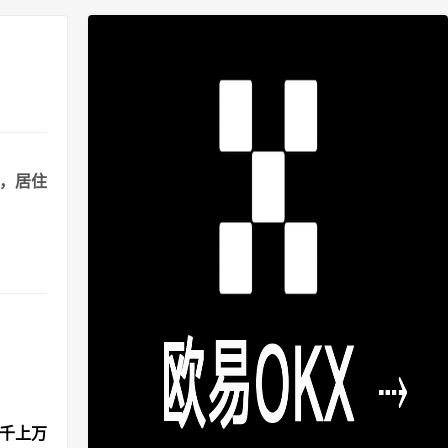
港，居住
成千上万