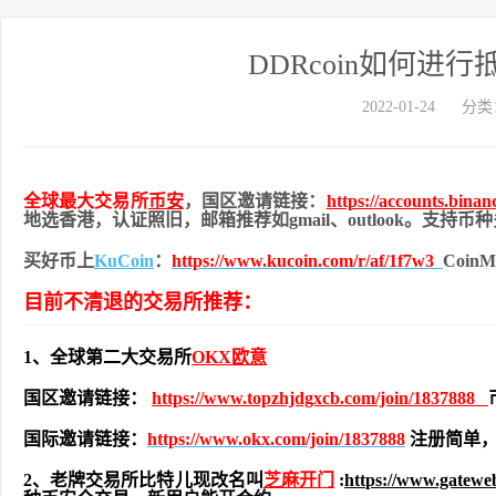
DDRcoin如何
2022-01-24
分类
全球最大交易所
币安
，国区邀请链接：
https://accounts.bina
地
选香港，认证照旧，
邮箱推荐如gmail、outlook。支持
买好币上
KuCoin
：
https://www.kucoin.com/r/af/1f7w3
Coi
目前不清退的交易所推荐：
1、全球第二大交易所
OKX欧意
国区邀请链接：
https://www.topzhjdgxcb.com/join/1837888
国际邀请链接：
https://www.okx.com/join/1837888
注册简单，
2、老牌交易所比特儿现改名叫
芝麻开门
:
https://www.gatew