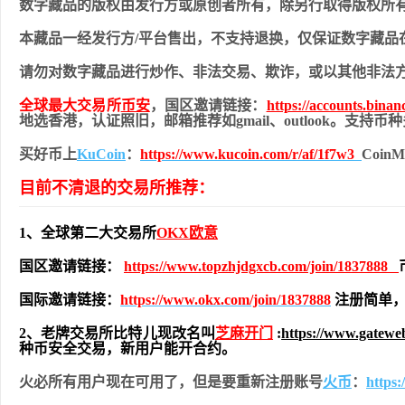
数字藏品的版权由发行方或原创者所有，除另行取得版权所
本藏品一经发行方/平台售出，不支持退换，仅保证数字藏品
请勿对数字藏品进行炒作、非法交易、欺诈，或以其他非法
全球最大交易所
币安
，国区邀请链接：
https://accounts.bina
地
选香港，认证照旧，
邮箱推荐如gmail、outlook。支持
买好币上
KuCoin
：
https://www.kucoin.com/r/af/1f7w3
Coi
目前不清退的交易所推荐：
1、全球第二大交易所
OKX欧意
国区邀请链接：
https://www.topzhjdgxcb.com/join/1837888
国际邀请链接：
https://www.okx.com/join/1837888
注册简单，
2、老牌交易所比特儿现改名叫
芝麻开门
:
https://www.gatew
种币安全交易，新用户能开合约。
火必所有用户现在可用了，但是要重新注册账号
火币
：
https