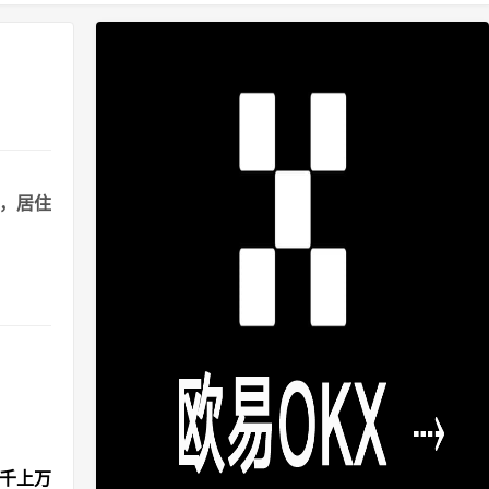
港，居住
成千上万