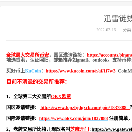
迅雷链
2022-02-16
分类
全球最大交易所
币安
，国区邀请链接：
https://accounts.bina
地
选香港，认证照旧，
邮箱推荐如gmail、outlook。支持
买好币上
KuCoin
：
https://www.kucoin.com/r/af/1f7w3
Coi
目前不清退的交易所推荐：
1、全球第二大交易所
OKX欧意
国区邀请链接：
https://www.topzhjdgxcb.com/join/1837888
国际邀请链接：
https://www.okx.com/join/1837888
注册简单，
2、老牌交易所比特儿现改名叫
芝麻开门
:
https://www.gatew