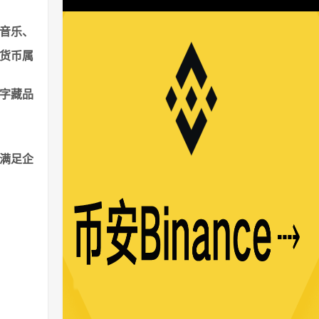
音乐、
货币属
字藏品
满足企