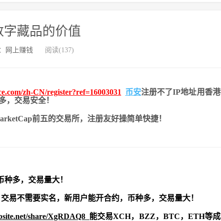
数字藏品的价值
：
网上赚钱
阅读(137)
nce.com/zh-CN/register?ref=16003031
币安
注册不了IP地址用香
币种多，交易安全！
nMarketCap前五的交易所，注册友好操简单快捷！
币种多，交易量大！
交易不需要实名，新用户能开合约，
币种多，交易量大！
ebsite.net/share/XgRDAQ8
能交易XCH，BZZ，BTC，ETH等