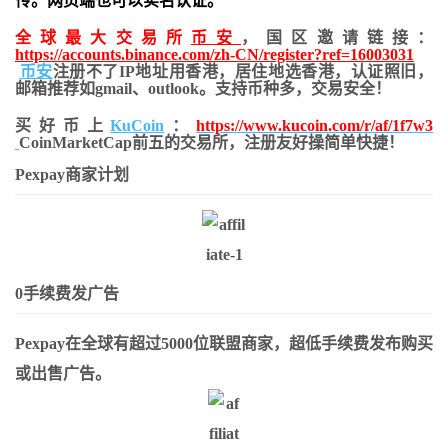
传。网页端也可以实名认证。
全球最大交易所
币安
，国区邀请链接：
https://accounts.binance.com/zh-CN/register?ref=16003031
币安
注册不了IP地址用香港，居住地
选香港，认证照旧，
邮箱推荐如gmail、outlook。支持币种多，交易安全！
买好币上
KuCoin
：
https://www.kucoin.com/r/af/1f7w3
CoinMarketCap前五的交易所，注册友好操简单快捷！
Pexpay商家计划
0手续费发广告
Pexpay在全球有超过5000位联盟商家，超低手续费发布购买
或出售广告。