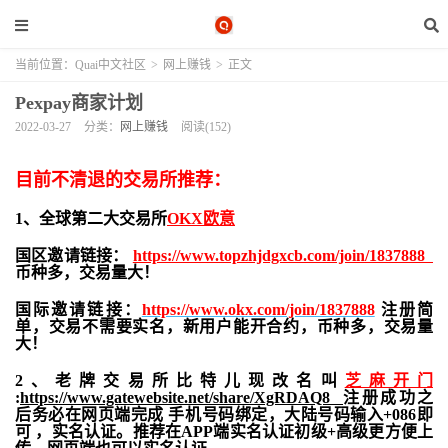
当前位置：
Quai中文社区
>
网上赚钱
>
正文
Pexpay商家计划
2022-03-27
分类：
网上赚钱
阅读(152)
目前不清退的交易所推荐：
1、全球第二大交易所
OKX欧意
国区邀请链接：
https://www.topzhjdgxcb.com/join/1837888
币种多，交易量大！
国际邀请链接：
https://www.okx.com/join/1837888
注册简
单，交易不需要实名，新用户能开合约，
币种多，交易量
大！
2、老牌交易所比特儿现改名叫
芝麻开门
:
https://www.gatewebsite.net/share/XgRDAQ8
注册成功之
后务必在网页端完成 手机号码绑定，大陆号码输入+086即
可 ，实名认证。推荐在APP端实名认证初级+高级更方便上