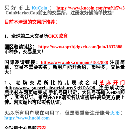
买好币上
KuCoin
：
https://www.kucoin.com/r/af/1f7w3
CoinMarketCap前五的交易所，注册友好操简单快捷！
目前不清退的交易所推荐：
1、全球第二大交易所
OKX欧意
国区邀请链接：
https://www.topzhjdgxcb.com/join/1837888
币种多，交易量大！
国际邀请链接：
https://www.okx.com/join/1837888
注册简
单，交易不需要实名，新用户能开合约，
币种多，交易量
大！
2、老牌交易所比特儿现改名叫
芝麻开门
:
https://www.gatewebsite.net/share/XgRDAQ8
注册成功之
后务必在网页端完成 手机号码绑定，大陆号码输入+086即
可 ，实名认证。推荐在APP端实名认证初级+高级更方便上
传。网页端也可以实名认证。
火必所有用户现在可用了，但是要重新注册账号
火币
：
https://www.huobi.com
全球最大交易所
币安
，