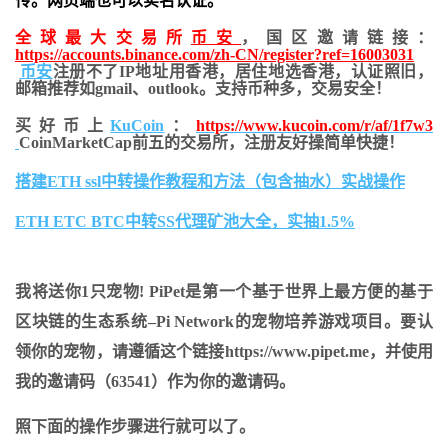
传。网页端也可以实名认证。
全球最大交易所
币安
，国区邀请链接：
https://accounts.binance.com/zh-CN/register?ref=16003031
币安
注册不了IP地址用香港，居住地
选香港，认证照旧，
邮箱推荐如gmail、outlook。支持币种多，交易安全！
买好币上
KuCoin
：
https://www.kucoin.com/r/af/1f7w3
CoinMarketCap前五的交易所，注册友好操简单快捷！
搭建ETH ssl中转操作教程和方法（包含抽水）实战操作
ETH ETC BTC中转SS代理矿池大全，实抽1.5%
我将送你1只宠物! PiPet是第一个基于世界上最方便的基于
区块链的生态系统–Pi Network的宠物培养游戏项目。要认
领你的宠物，请遵循这个链接https://www.pipet.me，并使用
我的邀请码（63541）作为你的邀请码。
照下面的操作步骤进行就可以了。