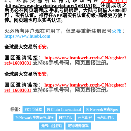
2、老牌交易所比特儿现改名叫
芝麻开门
:
https://www.gatewebsite.net/share/XgRDAQ8
注册成功之
后务必在网页端完成 手机号码绑定，大陆号码输入+086即
可 ，实名认证。推荐在APP端实名认证初级+高级更方便上
传。网页端也可以实名认证。
火必所有用户现在可用了，但是要重新注册账号
火币
：
https://www.huobi.com
全球最大交易所
币安
，
国区邀请链接：
https://www.bsmkweb.cc/zh-CN/register?
支持86手机号码，网页直接注册。
ref=16003031
全球最大交易所
币安
，
国区邀请链接：
https://www.bsmkweb.cc/zh-CN/register?
支持86手机号码，网页直接注册。
ref=16003031
标签：
PET币获取
Pi Chain International
Pi Network生态Pipet
Pi Network生态元气山谷
PIPET币
元气山谷
元气山谷币
元气山谷游戏
宠物培养游戏