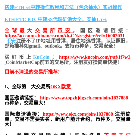
搭建ETH ssl中转操作教程和方法（包含抽水）实战操作
ETH ETC BTC中转SS代理矿池大全，实抽1.5%
全球最大交易所
币安
，国区邀请链接：
https://accounts.binance.com/zh-CN/register?ref=16003031
币安
注册不了IP地址用香港，居住地
选香港，认证照旧，
邮箱推荐如gmail、outlook。支持币种多，交易安全！
买好币上
KuCoin
：
https://www.kucoin.com/r/af/1f7w3
CoinMarketCap前五的交易所，注册友好操简单快捷！
目前不清退的交易所推荐：
1、全球第二大交易所
OKX欧意
国区邀请链接：
https://www.topzhjdgxcb.com/join/1837888
币种多，交易量大！
国际邀请链接：
https://www.okx.com/join/1837888
注册简
单，交易不需要实名，新用户能开合约，
币种多，交易量
大！