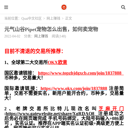
当前位置：
Quai中文社区
>
网上赚钱
>
正文
元气山谷Pipet宠物怎么出售，如何卖宠物
2022-04-02
分类：
网上赚钱
阅读(148)
目前不清退的交易所推荐：
1、全球第二大交易所
OKX欧意
国区邀请链接：
https://www.topzhjdgxcb.com/join/1837888
币种多，交易量大！
国际邀请链接：
https://www.okx.com/join/1837888
注册简
单，交易不需要实名，新用户能开合约，
币种多，交易量
大！
2、老牌交易所比特儿现改名叫
芝麻开门
:
https://www.gatewebsite.net/share/XgRDAQ8
注册成功之
后务必在网页端完成 手机号码绑定，大陆号码输入+086即
可 ，实名认证。推荐在APP端实名认证初级+高级更方便上