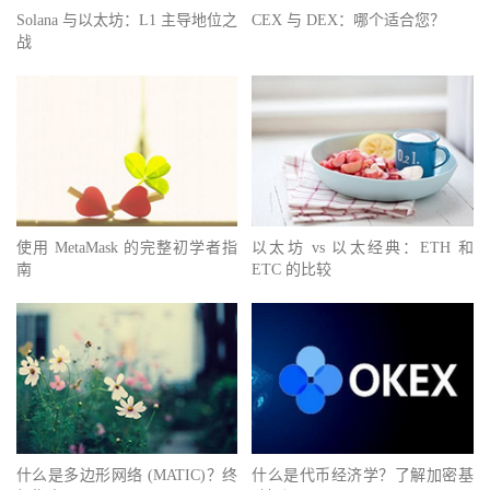
Solana 与以太坊：L1 主导地位之
CEX 与 DEX：哪个适合您？
战
使用 MetaMask 的完整初学者指
以太坊 vs 以太经典：ETH 和
南
ETC 的比较
什么是多边形网络 (MATIC)？终
什么是代币经济学？了解加密基