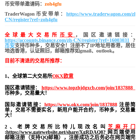
币安带单邀请码：
zoh4gfu
TraderWagon币安带单：
https://www.traderwagon.com/zh-
CN/register?ref=zoh4gfu
全球最大交易所
币安
，国区邀请链接：
https://accounts.binance.com/zh-CN/register?ref=16003031
?
币安
支持币种多，交易安全！注册不了IP地址用香港，居住
地
选香港，认证照旧，
邮箱推荐如gmail、outlook。
目前不清退的交易所推荐：
1、全球第二大交易所
OKX欧意
国区邀请链接：
https://www.topzhjdgxcb.com/join/1837888
币种多，交易量大！
国际邀请链接：
https://www.okx.com/join/1837888
注册简
单，交易不需要实名，新用户能开合约，
币种多，交易量
大！
2、老牌交易所比特儿现改名叫
芝麻开门
:
https://www.gatewebsite.net/share/XgRDAQ8?
网页端使用
邮箱注册（支持QQ邮箱），注册成功之后务必在网页端完