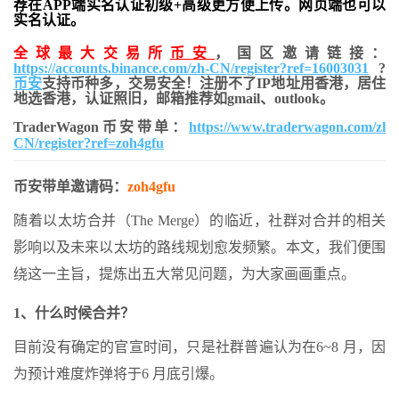
荐在APP端实名认证初级+高级更方便上传。网页端也可以
实名认证。
全球最大交易所
币安
，国区邀请链接：
https://accounts.binance.com/zh-CN/register?ref=16003031
?
币安
支持币种多，交易安全！注册不了IP地址用香港，居住
地
选香港，认证照旧，
邮箱推荐如gmail、outlook。
TraderWagon币安带单：
https://www.traderwagon.com/zh-
CN/register?ref=zoh4gfu
币安带单邀请码：
zoh4gfu
随着以太坊合并（The Merge）的临近，社群对合并的相关
影响以及未来以太坊的路线规划愈发频繁。本文，我们便围
绕这一主旨，提炼出五大常见问题，为大家画画重点。
1、什么时候合并？
目前没有确定的官宣时间，只是社群普遍认为在6~8 月，因
为预计难度炸弹将于6 月底引爆。