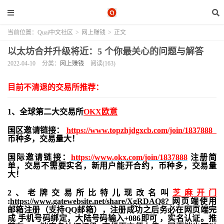
当前位置：
Quai中文社区
>
网上赚钱
>
正文
以太坊合并升级将近：5 个你最关心的问题与解答
2022-04-10
分类：
网上赚钱
阅读(163)
目前不清退的交易所推荐：
1、全球第二大交易所
OKX欧意
国区邀请链接：
https://www.topzhjdgxcb.com/join/1837888
币种多，交易量大！
国际邀请链接：
https://www.okx.com/join/1837888
注册简
单，交易不需要实名，新用户能开合约，
币种多，交易量
大！
2、老牌交易所比特儿现改名叫
芝麻开门
:
https://www.gatewebsite.net/share/XgRDAQ8?
网页端使用
邮箱注册（支持QQ邮箱），注册成功之后务必在网页端完
成 手机号码绑定，大陆号码输入+086即可 ，实名认证。推