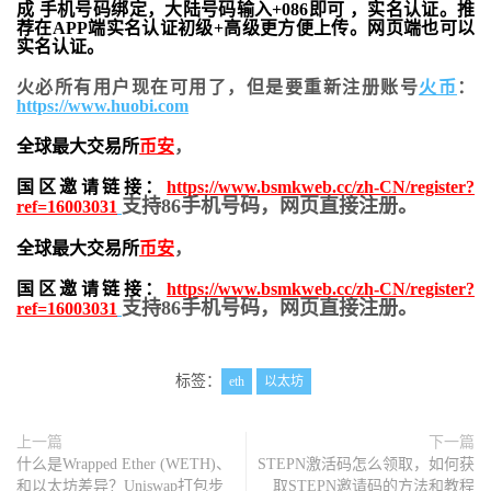
成 手机号码绑定，大陆号码输入+086即可 ，实名认证。推
荐在APP端实名认证初级+高级更方便上传。网页端也可以
实名认证。
火必所有用户现在可用了，但是要重新注册账号
火币
：
https://www.huobi.com
全球最大交易所
币安
，
国区邀请链接：
https://www.bsmkweb.cc/zh-CN/register?
支持86手机号码，网页直接注册。
ref=16003031
全球最大交易所
币安
，
国区邀请链接：
https://www.bsmkweb.cc/zh-CN/register?
支持86手机号码，网页直接注册。
ref=16003031
标签：
eth
以太坊
上一篇
下一篇
什么是Wrapped Ether (WETH)、
STEPN激活码怎么领取，如何获
和以太坊差异？Uniswap打包步
取STEPN邀请码的方法和教程