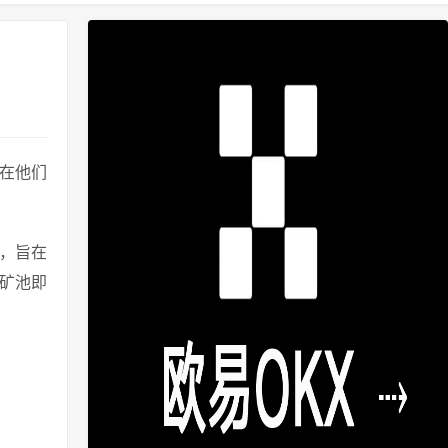
员在他们
算法，旨在
 矿池即