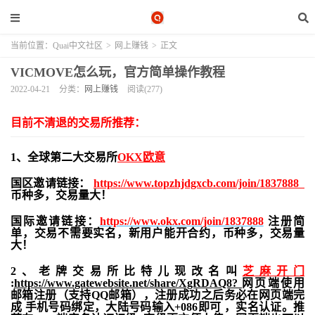
当前位置：
Quai中文社区
>
网上赚钱
>
正文
VICMOVE怎么玩，官方简单操作教程
2022-04-21
分类：
网上赚钱
阅读(277)
目前不清退的交易所推荐：
1、全球第二大交易所
OKX欧意
国区邀请链接：
https://www.topzhjdgxcb.com/join/1837888
币种多，交易量大！
国际邀请链接：
https://www.okx.com/join/1837888
注册简
单，交易不需要实名，新用户能开合约，
币种多，交易量
大！
2、老牌交易所比特儿现改名叫
芝麻开门
:
https://www.gatewebsite.net/share/XgRDAQ8?
网页端使用
邮箱注册（支持QQ邮箱），注册成功之后务必在网页端完
成 手机号码绑定，大陆号码输入+086即可 ，实名认证。推