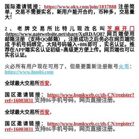
国际邀请链接：
https://www.okx.com/join/1837888
注册简
单，交易不需要实名，新用户能开合约，
币种多，交易量
大！
2、老牌交易所比特儿现改名叫
芝麻开门
:
https://www.gatewebsite.net/share/XgRDAQ8?
网页端使用
邮箱注册（支持QQ邮箱），注册成功之后务必在网页端完
成 手机号码绑定，大陆号码输入+086即可 ，实名认证。推
荐在APP端实名认证初级+高级更方便上传。网页端也可以
实名认证。
火必所有用户现在可用了，但是要重新注册账号
火币
：
https://www.huobi.com
全球最大交易所
币安
，
国区邀请链接：
https://www.bsmkweb.cc/zh-CN/register?
支持86手机号码，网页直接注册。
ref=16003031
全球最大交易所
币安
，
国区邀请链接：
https://www.bsmkweb.cc/zh-CN/register?
支持86手机号码，网页直接注册。
ref=16003031