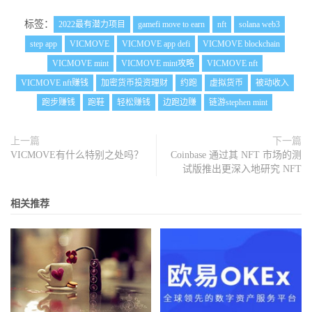
标签：
2022最有潜力项目
gamefi move to earn
nft
solana web3
step app
VICMOVE
VICMOVE app defi
VICMOVE blockchain
VICMOVE mint
VICMOVE mint攻略
VICMOVE nft
VICMOVE nft赚钱
加密货币投资理财
约跑
虚拟货币
被动收入
跑步赚钱
跑鞋
轻松赚钱
边跑边赚
链游stephen mint
上一篇
下一篇
VICMOVE有什么特别之处吗？
Coinbase 通过其 NFT 市场的测
试版推出更深入地研究 NFT
相关推荐