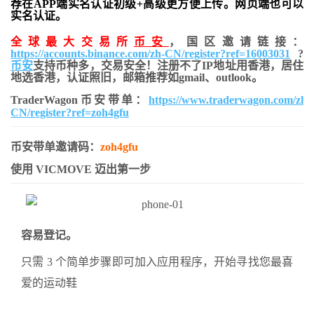
荐在APP端实名认证初级+高级更方便上传。网页端也可以
实名认证。
全球最大交易所
币安
，国区邀请链接：
https://accounts.binance.com/zh-CN/register?ref=16003031
?
币安
支持币种多，交易安全！注册不了IP地址用香港，居住
地
选香港，认证照旧，
邮箱推荐如gmail、outlook。
TraderWagon币安带单：
https://www.traderwagon.com/zh-
CN/register?ref=zoh4gfu
币安带单邀请码：
zoh4gfu
使用 VICMOVE 迈出第一步
容易登记。
只需 3 个简单步骤即可加入应用程序，开始寻找您最喜
爱的运动鞋