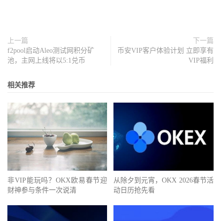
上一篇
下一篇
f2pool启动Aleo测试网积分矿
币安VIP客户体验计划 立即享有
池，主网上线将以5:1兑币
VIP福利
相关推荐
非VIP能玩吗？OKX欧易春节迎
从除夕到元宵，OKX 2026春节活
财神参与条件一次说清
动日历抢先看