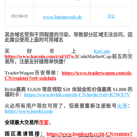
2022/08/20
验证
www.binancezh.sh
其余域名受到不同程度的污染，导致部分区域无法访问，
因
此建议使用上面的可用域名
买好币上
KuCoin
：
https://www.kucoin.com/r/af/1f7w3
CoinMarketCap前五的交
易所，注册友好操简单快捷！
TraderWagon币安带单：
https://www.traderwagon.com/zh-
CN/register?ref=zoh4gfu
Bybit最高 $1,020 等您领取 $20 体验金和价值最高 $1,000 的
福利卡：
https://www.bybit.com/zh-CN/invite?ref=K7WX7V
火必所有用户现在可用了，但是要重新注册账号
火币
：
https://www.huobi.com
全球最大交易所
币安
，
国区邀请链接：
https://www.bsmkweb.cc/zh-CN/register?