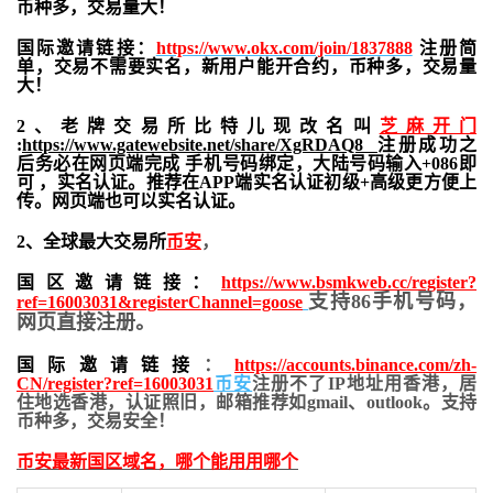
币种多，交易量大！
国际邀请链接：
https://www.okx.com/join/1837888
注册简
单，交易不需要实名，新用户能开合约，
币种多，交易量
大！
2、老牌交易所比特儿现改名叫
芝麻开门
:
https://www.gatewebsite.net/share/XgRDAQ8
注册成功之
后务必在网页端完成 手机号码绑定，大陆号码输入+086即
可 ，实名认证。推荐在APP端实名认证初级+高级更方便上
传。网页端也可以实名认证。
2、全球最大交易所
币安
，
国区邀请链接：
https://www.bsmkweb.cc/register?
支持86手机号码，
ref=16003031&registerChannel=goose
网页直接注册。
国际邀请链接
：
https://accounts.binance.com/zh-
CN/register?ref=16003031
币安
注册不了IP地址用香港，居
住地
选香港，认证照旧，
邮箱推荐如gmail、outlook。支持
币种多，交易安全！
币安最新国区域名，哪个能用用哪个