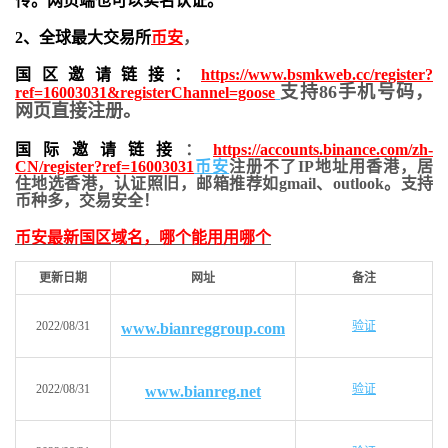
传。网页端也可以实名认证。
2、全球最大交易所
币安
，
国区邀请链接：
https://www.bsmkweb.cc/register?
支持86手机号码，
ref=16003031&registerChannel=goose
网页直接注册。
国际邀请链接
：
https://accounts.binance.com/zh-
CN/register?ref=16003031
币安
注册不了IP地址用香港，居
住地
选香港，认证照旧，
邮箱推荐如gmail、outlook。支持
币种多，交易安全！
币安最新国区域名，哪个能用用哪个
更新日期
网址
备注
2022/08/31
验证
www.bianreggroup.com
2022/08/31
验证
www.bianreg.net