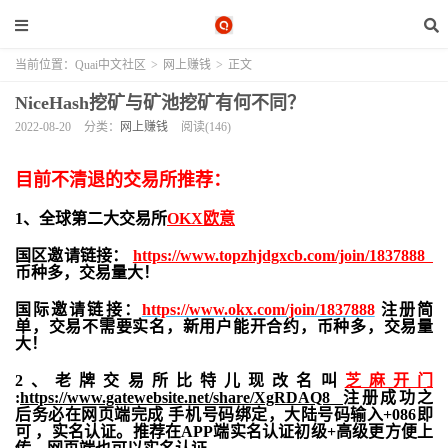
当前位置：
Quai中文社区
>
网上赚钱
>
正文
NiceHash挖矿与矿池挖矿有何不同？
2022-08-20
分类：
网上赚钱
阅读(146)
目前不清退的交易所推荐：
1、全球第二大交易所
OKX欧意
国区邀请链接：
https://www.topzhjdgxcb.com/join/1837888
币种多，交易量大！
国际邀请链接：
https://www.okx.com/join/1837888
注册简
单，交易不需要实名，新用户能开合约，
币种多，交易量
大！
2、老牌交易所比特儿现改名叫
芝麻开门
:
https://www.gatewebsite.net/share/XgRDAQ8
注册成功之
后务必在网页端完成 手机号码绑定，大陆号码输入+086即
可 ，实名认证。推荐在APP端实名认证初级+高级更方便上