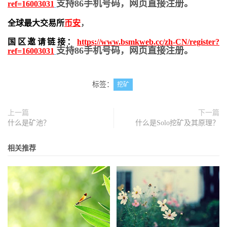
支持86手机号码，网页直接注册。
ref=16003031
全球最大交易所
币安
，
国区邀请链接：
https://www.bsmkweb.cc/zh-CN/register?
支持86手机号码，网页直接注册。
ref=16003031
标签：
挖矿
上一篇
下一篇
什么是矿池？
什么是Solo挖矿及其原理？
相关推荐