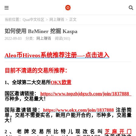
当前位置：
Quai中文社区
>
网上赚钱
>
正文
如何使用 BzMiner 挖掘 Kaspa
2022-09-03
分类：
网上赚钱
阅读(161)
Aleo币Hiveos系统推荐注册—-点击进入
目前不清退的交易所推荐：
1、全球第二大交易所
OKX欧意
国区邀请链接：
https://www.topzhjdgxcb.com/join/1837888
币种多，交易量大！
国际邀请链接：
https://www.okx.com/join/1837888
注册简
单，交易不需要实名，新用户能开合约，
币种多，交易量
大！
2、老牌交易所比特儿现改名叫
芝麻开门