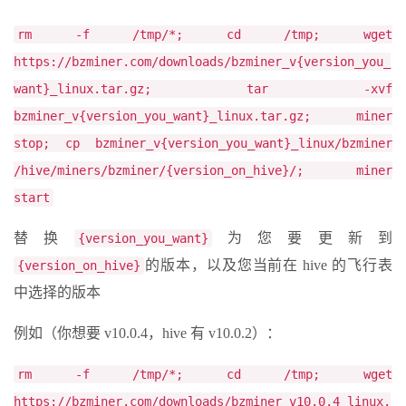
rm -f /tmp/*; cd /tmp; wget
https://bzminer.com/downloads/bzminer_v{version_you_
want}_linux.tar.gz; tar -xvf
bzminer_v{version_you_want}_linux.tar.gz; miner
stop; cp bzminer_v{version_you_want}_linux/bzminer
/hive/miners/bzminer/{version_on_hive}/; miner
start
替换
为您要更新到
{version_you_want}
的版本，以及您当前在 hive 的飞行表
{version_on_hive}
中选择的版本
例如（你想要 v10.0.4，hive 有 v10.0.2）：
rm -f /tmp/*; cd /tmp; wget
https://bzminer.com/downloads/bzminer_v10.0.4_linux.