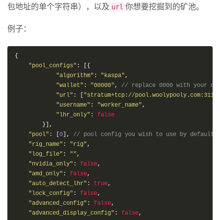
包地址的单个字符串），以及
你想要挖掘到的矿池。
url
例子：
{
"pool_configs"
:
[{
"algorithm"
:
"kaspa"
,
"wallet"
:
"00000"
,
// replace 0000 with your ow
"url"
:
[
"stratum+tcp://pool.woolypooly.com:3112
"username"
:
"worker_name"
,
"lhr_only"
:
false
}],
"pool"
:
[
0
],
// pool config you wish to use by default 
"rig_name"
:
"rig"
,
"log_file"
:
""
,
"nvidia_only"
:
false
,
"amd_only"
:
false
,
"auto_detect_lhr"
:
true
,
"lock_config"
:
false
,
"advanced_config"
:
false
,
"advanced_display_config"
:
false
,