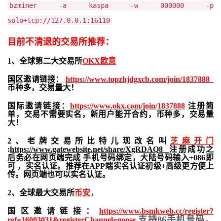
bzminer -a kaspa -w 000000 -p
solo+tcp://127.0.0.1:16110
目前不清退的交易所推荐：
1、全球第二大交易所
OKX欧意
国区邀请链接：
https://www.topzhjdgxcb.com/join/1837888
币种多，交易量大！
国际邀请链接：
https://www.okx.com/join/1837888
注册简
单，交易不需要实名，新用户能开合约，
币种多，交易量
大！
2、老牌交易所比特儿现改名叫
芝麻开门
:
https://www.gatewebsite.net/share/XgRDAQ8
注册成功之
后务必在网页端完成 手机号码绑定，大陆号码输入+086即
可 ，实名认证。推荐在APP端实名认证初级+高级更方便上
传。网页端也可以实名认证。
2、全球最大交易所
币安
，
国区邀请链接：
https://www.bsmkweb.cc/register?
支持86手机号码，
ref=16003031&registerChannel=goose