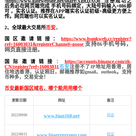
:
https://www.gatewebsite.net/share/XgRDAQ8
注册成功之
后务必在网页端完成 手机号码绑定，大陆号码输入+086即
可 ，实名认证。推荐在APP端实名认证初级+高级更方便上
传。网页端也可以实名认证。
2、全球最大交易所
币安
，
国区邀请链接：
https://www.bsmkweb.cc/register?
支持86手机号码，
ref=16003031&registerChannel=goose
网页直接注册。
国际邀请链接
：
https://accounts.binance.com/zh-
CN/register?ref=16003031
币安
注册不了IP地址用香港，居
住地
选香港，认证照旧，
邮箱推荐如gmail、outlook。支持
币种多，交易安全！
币安最新国区域名，哪个能用用哪个
更新日期
网址
备注
2022/09/06
验证
www.bian168.net
2022/08/31
验证
www.bianreggroup.com