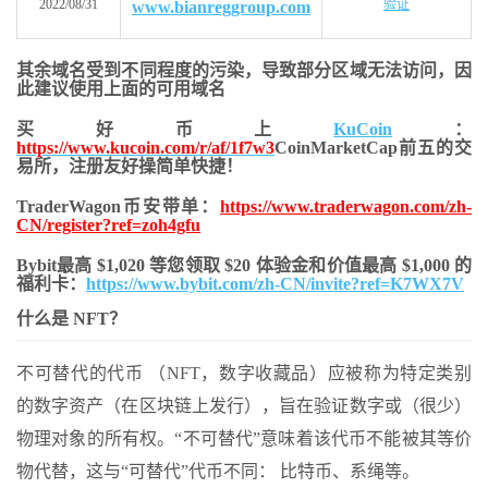
2022/08/31
验证
www.bianreggroup.com
其余域名受到不同程度的污染，导致部分区域无法访问，
因
此建议使用上面的可用域名
买好币上
KuCoin
：
https://www.kucoin.com/r/af/1f7w3
CoinMarketCap前五的交
易所，注册友好操简单快捷！
TraderWagon币安带单：
https://www.traderwagon.com/zh-
CN/register?ref=zoh4gfu
Bybit最高 $1,020 等您领取 $20 体验金和价值最高 $1,000 的
福利卡：
https://www.bybit.com/zh-CN/invite?ref=K7WX7V
什么是 NFT？
不可替代的代币
（NFT，数字收藏品）应被称为特定类别
的数字资产（在区块链上发行），旨在验证数字或（很少）
物理对象的所有权。“不可替代”意味着该代币不能被其等价
物代替，这与“可替代”代币不同：
比特币
、系绳等。