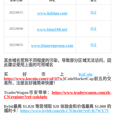
更新日期
网址
备注
2022/09/15
验证
www.hzbian.com
2022/09/06
验证
www.bian168.net
2022/08/31
验证
www.bianreggroup.com
其余域名受到不同程度的污染，导致部分区域无法访问，
因
此建议使用上面的可用域名
买好币上
KuCoin
：
https://www.kucoin.com/r/af/1f7w3
CoinMarketCap前五的交
易所，注册友好操简单快捷！
TraderWagon币安带单：
https://www.traderwagon.com/zh-
CN/register?ref=zoh4gfu
Bybit最高 $1,020 等您领取 $20 体验金和价值最高 $1,000 的
福利卡：
https://www.bybit.com/zh-CN/invite?ref=K7WX7V