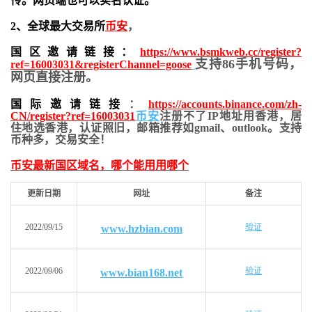
传。网页端也可以实名认证。
2、全球最大交易所
币安
，
国区邀请链接：
https://www.bsmkweb.cc/register?
支持86手机号码，
ref=16003031&registerChannel=goose
网页直接注册。
国际邀请链接
：
https://accounts.binance.com/zh-
CN/register?ref=16003031
币安
注册不了IP地址用香港，居
住地
选香港，认证照旧，
邮箱推荐如gmail、outlook。支持
币种多，交易安全！
币安最新国区域名，哪个能用用哪个
更新日期
网址
备注
2022/09/15
验证
www.hzbian.com
2022/09/06
验证
www.bian168.net