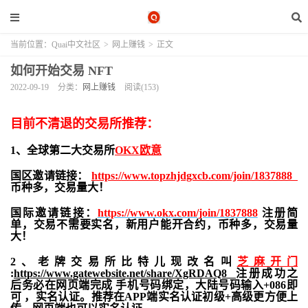
当前位置：
Quai中文社区
>
网上赚钱
>
正文
如何开始交易 NFT
2022-09-19
分类：
网上赚钱
阅读(153)
目前不清退的交易所推荐：
1、全球第二大交易所
OKX欧意
国区邀请链接：
https://www.topzhjdgxcb.com/join/1837888
币种多，交易量大！
国际邀请链接：
https://www.okx.com/join/1837888
注册简
单，交易不需要实名，新用户能开合约，
币种多，交易量
大！
2、老牌交易所比特儿现改名叫
芝麻开门
:
https://www.gatewebsite.net/share/XgRDAQ8
注册成功之
后务必在网页端完成 手机号码绑定，大陆号码输入+086即
可 ，实名认证。推荐在APP端实名认证初级+高级更方便上