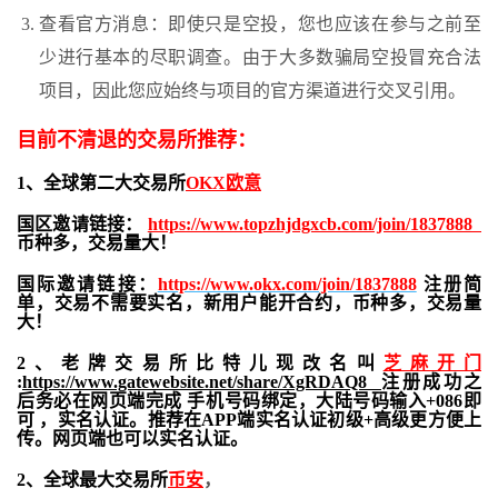
查看官方消息：即使只是空投，您也应该在参与之前至
少进行基本的尽职调查。由于大多数骗局空投冒充合法
项目，因此您应始终与项目的官方渠道进行交叉引用。
目前不清退的交易所推荐：
1、全球第二大交易所
OKX欧意
国区邀请链接：
https://www.topzhjdgxcb.com/join/1837888
币种多，交易量大！
国际邀请链接：
https://www.okx.com/join/1837888
注册简
单，交易不需要实名，新用户能开合约，
币种多，交易量
大！
2、老牌交易所比特儿现改名叫
芝麻开门
:
https://www.gatewebsite.net/share/XgRDAQ8
注册成功之
后务必在网页端完成 手机号码绑定，大陆号码输入+086即
可 ，实名认证。推荐在APP端实名认证初级+高级更方便上
传。网页端也可以实名认证。
2、全球最大交易所
币安
，