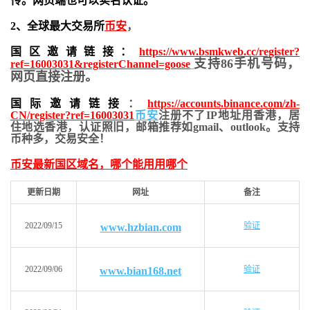
传。网页端也可以实名认证。
2、全球最大交易所
币安
，
国区邀请链接：
https://www.bsmkweb.cc/register?
支持86手机号码，
ref=16003031&registerChannel=goose
网页直接注册。
国际邀请链接
：
https://accounts.binance.com/zh-
CN/register?ref=16003031
币安
注册不了IP地址用香港，居
住地
选香港，认证照旧，
邮箱推荐如gmail、outlook。支持
币种多，交易安全！
币安最新国区域名，哪个能用用哪个
更新日期
网址
备注
2022/09/15
验证
www.hzbian.com
2022/09/06
验证
www.bian168.net