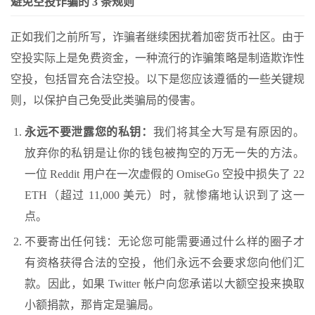
避免空投诈骗的 3 条规则
正如我们之前所写，诈骗者继续困扰着加密货币社区。由于
空投实际上是免费资金，一种流行的诈骗策略是制造欺诈性
空投，包括冒充合法空投。以下是您应该遵循的一些关键规
则，以保护自己免受此类骗局的侵害。
永远不要泄露您的私钥：
我们将其全大写是有原因的。
放弃你的私钥是让你的钱包被掏空的万无一失的方法。
一位 Reddit 用户在
一次虚假的 OmiseGo 空投中损失了 22
ETH（超过 11,000 美元）时，就惨痛地认识到了这一
点
。
不要寄出任何钱：无论您可能需要通过什么样的圈子才
有资格获得合法的空投，他们永远不会要求您向他们汇
款。因此，如果 Twitter 帐户向您承诺以大额空投来换取
小额捐款，那肯定是骗局。