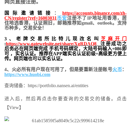
网页直接注册。
国际邀请链接
：
https://accounts.binance.com/zh-
CN/register?ref=16003031
币安
注册不了IP地址用香港，居
住地
选香港，认证照旧，
邮箱推荐如gmail、outlook。支持
币种多，交易安全！
3、老牌交易所比特儿现改名叫
芝麻开门
:
https://www.gatewebsite.net/share/XgRDAQ8
注册成功之
后务必在网页端完成 手机号码绑定，大陆号码输入+086即
可 ，实名认证。推荐在APP端实名认证初级+高级更方便上
传。网页端也可以实名认证。
4、火必所有用户现在可用了，但是要重新注册账号
火币
：
https://www.huobi.com
查询储备：https://portfolio.nansen.ai/entities
进入后，然后再点击你要查询的交易交的储备。点击
【View】