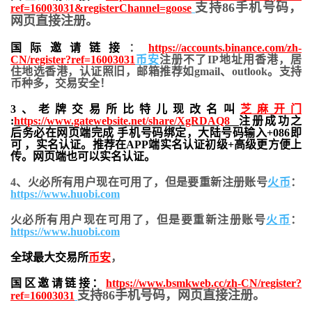
支持86手机号码，
ref=16003031&registerChannel=goose
网页直接注册。
国际邀请链接
：
https://accounts.binance.com/zh-
CN/register?ref=16003031
币安
注册不了IP地址用香港，居
住地
选香港，认证照旧，
邮箱推荐如gmail、outlook。支持
币种多，交易安全！
3、老牌交易所比特儿现改名叫
芝麻开门
:
https://www.gatewebsite.net/share/XgRDAQ8
注册成功之
后务必在网页端完成 手机号码绑定，大陆号码输入+086即
可 ，实名认证。推荐在APP端实名认证初级+高级更方便上
传。网页端也可以实名认证。
4、火必所有用户现在可用了，但是要重新注册账号
火币
：
https://www.huobi.com
火必所有用户现在可用了，但是要重新注册账号
火币
：
https://www.huobi.com
全球最大交易所
币安
，
国区邀请链接：
https://www.bsmkweb.cc/zh-CN/register?
支持86手机号码，网页直接注册。
ref=16003031