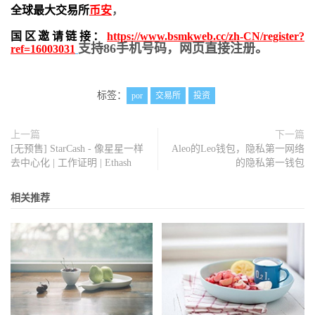
全球最大交易所
币安
，
国区邀请链接：
https://www.bsmkweb.cc/zh-CN/register?
支持86手机号码，网页直接注册。
ref=16003031
标签：
por
交易所
投资
上一篇
下一篇
[无预售] StarCash - 像星星一样
Aleo的Leo钱包，隐私第一网络
去中心化 | 工作证明 | Ethash
的隐私第一钱包
相关推荐