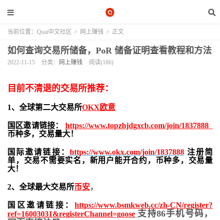
当前位置：
Quai中文社区
>
网上赚钱
>
正文
如何查询交易所储备，PoR 储备证明查看教程和方法
2022-11-15
分类：
网上赚钱
阅读(186)
目前不清退的交易所推荐：
1、全球第二大交易所
OKX欧意
国区邀请链接：
https://www.topzhjdgxcb.com/join/1837888
币种多，交易量大！
国际邀请链接：
https://www.okx.com/join/1837888
注册简
单，交易不需要实名，新用户能开合约，
币种多，交易量
大！
2、全球最大交易所
币安
，
国区邀请链接：
https://www.bsmkweb.cc/zh-CN/register?
支持86手机号码，
ref=16003031&registerChannel=goose