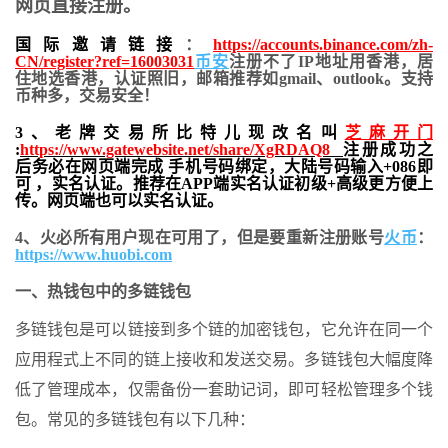
网页直接注册。
国际邀请链接
：
https://accounts.binance.com/zh-
CN/register?ref=16003031
币安
注册不了IP地址用香港，居
住地
选香港，认证照旧，
邮箱推荐如gmail、outlook。支持
币种多，交易安全！
3、老牌交易所比特儿现改名叫
芝麻开门
:
https://www.gatewebsite.net/share/XgRDAQ8
注册成功之
后务必在网页端完成 手机号码绑定，大陆号码输入+086即
可 ，实名认证。推荐在APP端实名认证初级+高级更方便上
传。网页端也可以实名认证。
4、火必所有用户现在可用了，但是要重新注册账号
火币
：
https://www.huobi.com
一、热钱包中的多链钱包
多链钱包是可以链接到多个链的加密钱包，它允许在同一个
应用程式上不同的链上接收和发送交易。多链钱包大幅度降
低了管理成本，仅需备份一套助记词，即可轻松管理多个钱
包。常见的多链钱包有以下几种：