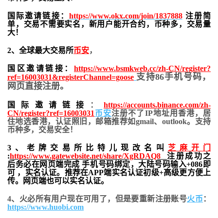
国际邀请链接：
https://www.okx.com/join/1837888
注册简
单，交易不需要实名，新用户能开合约，
币种多，交易量
大！
2、全球最大交易所
币安
，
国区邀请链接：
https://www.bsmkweb.cc/zh-CN/register?
支持86手机号码，
ref=16003031&registerChannel=goose
网页直接注册。
国际邀请链接
：
https://accounts.binance.com/zh-
CN/register?ref=16003031
币安
注册不了IP地址用香港，居
住地
选香港，认证照旧，
邮箱推荐如gmail、outlook。支持
币种多，交易安全！
3、老牌交易所比特儿现改名叫
芝麻开门
:
https://www.gatewebsite.net/share/XgRDAQ8
注册成功之
后务必在网页端完成 手机号码绑定，大陆号码输入+086即
可 ，实名认证。推荐在APP端实名认证初级+高级更方便上
传。网页端也可以实名认证。
4、火必所有用户现在可用了，但是要重新注册账号
火币
：
https://www.huobi.com