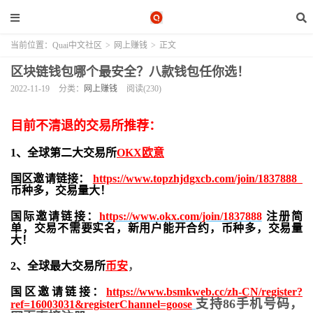
当前位置：
Quai中文社区
>
网上赚钱
>
正文
区块链钱包哪个最安全？八款钱包任你选！
2022-11-19
分类：
网上赚钱
阅读(230)
目前不清退的交易所推荐：
1、全球第二大交易所
OKX欧意
国区邀请链接：
https://www.topzhjdgxcb.com/join/1837888
币种多，交易量大！
国际邀请链接：
https://www.okx.com/join/1837888
注册简
单，交易不需要实名，新用户能开合约，
币种多，交易量
大！
2、全球最大交易所
币安
，
国区邀请链接：
https://www.bsmkweb.cc/zh-CN/register?
支持86手机号码，
ref=16003031&registerChannel=goose